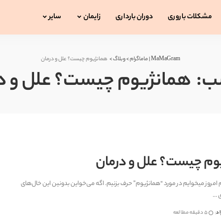
مشکلات باروری
دوران بارداری
زایمان
سایر
MaMaGram | ماماگرام
>
وبلاگ
>
همانژیوم چیست؟ علل و درمان
ب:
همانژیوم چیست؟ علل و د
وم چیست؟ علل و درمان
امروز میخوایم در مورد “همانژیوم” حرف بزنیم. اگه می‌خواین بدونین این خال‌های
ی
...
اد
5 دقیقه مطالعه