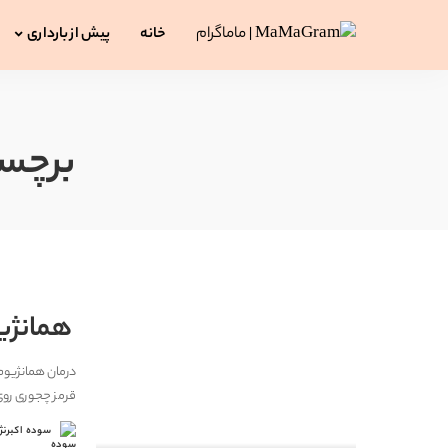
خانه
پیش از بارداری
برچس
همانژی
درمان همانژیوم 
قرمز چجوری رو
سوده اکبرنژ
ارسال