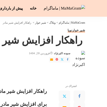
خانه
پیش از بارداری
MaMaGram | ماماگرام
>
وبلاگ
>
شیر خوار
>
راهکار افزایش شیر مادر
شیر خوار
نوپا
راهکار افزایش شیر م
سوده اکبرنژاد
فروردین 28, 1404
ارسال
شده
توسط
اشتراک در
راهکار افزایش شیر ماد
برای افزایش شیر مادر چ