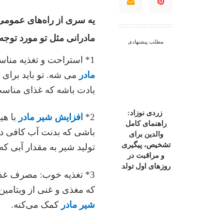
یه سری از راه‌های عمومی
مادرانی مثل تو مورد توجه ق
مطلب پیشنهادی
1* استراحت و تغذیه مناسب: استراحت کافی و تغذیه سالم باعث
مادر
می شه. تو باید برای 
یادت باشه که غذای مناس
زردی نوزاد:
2*
افزایش شیر مادر
با هی
راهنمای کامل
باشی که بدنت آب کافی داش
والدین برای
تشخیص، پیگیری
تولید شیر به مقدار آبی ک
و مراقبت در
روزهای اول تولد
3* تغذیه خوب: مصرف غذاها
که مغذی و غنی از ویتامین‌
شیر مادر
کمک می‌کنه.